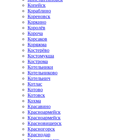
Копейск
Кораблино
Кореновск
Коркино
Королёв
Короча
Корсаков
Коряжма
Костерёво
Костомукша
Кострома
Котельники
Котельниково
Котельнич
Котлас
Котово
Котовск
Кохма
Красавино
Красноармейск
Красноармейск
Красновишерск
Красногорск
Краснодар