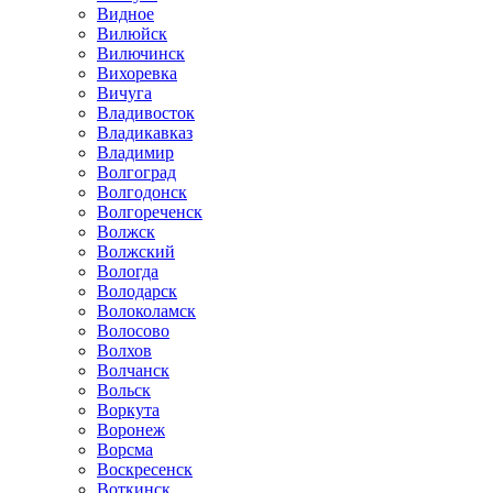
Видное
Вилюйск
Вилючинск
Вихоревка
Вичуга
Владивосток
Владикавказ
Владимир
Волгоград
Волгодонск
Волгореченск
Волжск
Волжский
Вологда
Володарск
Волоколамск
Волосово
Волхов
Волчанск
Вольск
Воркута
Воронеж
Ворсма
Воскресенск
Воткинск