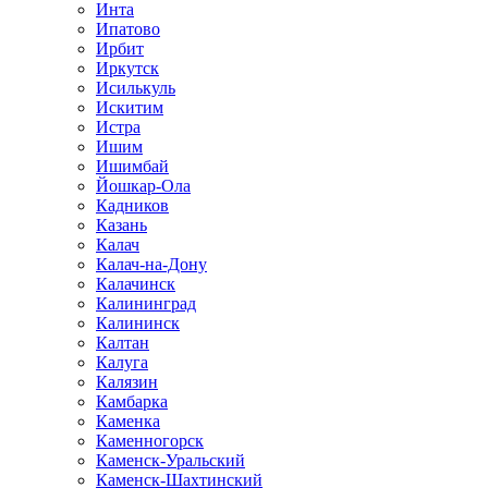
Инта
Ипатово
Ирбит
Иркутск
Исилькуль
Искитим
Истра
Ишим
Ишимбай
Йошкар-Ола
Кадников
Казань
Калач
Калач-на-Дону
Калачинск
Калининград
Калининск
Калтан
Калуга
Калязин
Камбарка
Каменка
Каменногорск
Каменск-Уральский
Каменск-Шахтинский