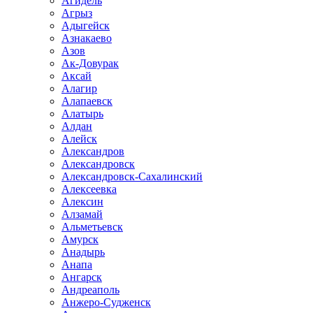
Агидель
Агрыз
Адыгейск
Азнакаево
Азов
Ак-Довурак
Аксай
Алагир
Алапаевск
Алатырь
Алдан
Алейск
Александров
Александровск
Александровск-Сахалинский
Алексеевка
Алексин
Алзамай
Альметьевск
Амурск
Анадырь
Анапа
Ангарск
Андреаполь
Анжеро-Судженск