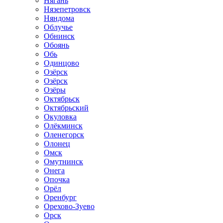
Нягань
Нязепетровск
Няндома
Облучье
Обнинск
Обоянь
Обь
Одинцово
Озёрск
Озёрск
Озёры
Октябрьск
Октябрьский
Окуловка
Олёкминск
Оленегорск
Олонец
Омск
Омутнинск
Онега
Опочка
Орёл
Оренбург
Орехово-Зуево
Орск