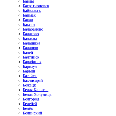
Бавлы
Багратионовск
Байкальск
Баймак
Бакал
Баксан
Балабаново
Балаково
Балахна
Балашиха
Балашов
Балей
Балтийск
Барабинск
Барнаул
Барыш
Батайск
Бахчисарай
Бежецк
Белая Калитва
Белая Холуница
Белгород
Белебей
Белёв
Белинский