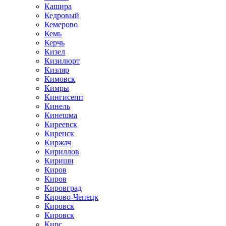
Кашира
Кедровый
Кемерово
Кемь
Керчь
Кизел
Кизилюрт
Кизляр
Кимовск
Кимры
Кингисепп
Кинель
Кинешма
Киреевск
Киренск
Киржач
Кириллов
Кириши
Киров
Киров
Кировград
Кирово-Чепецк
Кировск
Кировск
Кирс