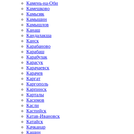
Камень-на-Оби
Камешково
Камызяк
Камышин
Камышлов
Канаш
Кандалакша
Канск
Карабаново
Карабаш
Карабулак
Карасук
Карачаевск
Карачев
Каргат
Каргополь
Карпинск
Карталы
Касимов
Касли
Каспийск
Катав-Ивановск
Катайск
Качканар
Кашин