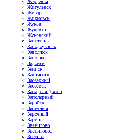
Жердевка
Жигулёвск
Жиздра
Жирновск
Жуков
Жуковка
Жуковский
Завитинск
Заводоуковск
Заволжск
Заволжье
Задонск
Заинск
Закаменск
Заозёрный
Заозёрск
Западная Двина
Заполярный
Зарайск
Заречный
Заречный
Заринск
Звенигово
Звенигород
Зверево