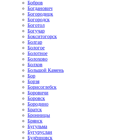
Бобров
Богданович
Богородицк
Богородск
Боготол
Богучар
Бокситогорск
Болгар
Бологое
Болотное
Болохово
Болхов
Большой Камень
Бор
Борзя
Борисоглебск
Боровичи
Боровск
Бородино
Братск
Бронницы
Брянск
Бугульма
Бугуруслан
Будённовск