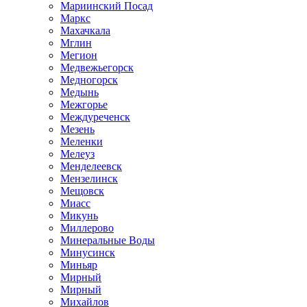
Мариинский Посад
Маркс
Махачкала
Мглин
Мегион
Медвежьегорск
Медногорск
Медынь
Межгорье
Междуреченск
Мезень
Меленки
Мелеуз
Менделеевск
Мензелинск
Мещовск
Миасс
Микунь
Миллерово
Минеральные Воды
Минусинск
Миньяр
Мирный
Мирный
Михайлов