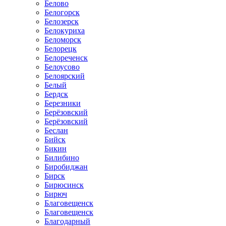
Белово
Белогорск
Белозерск
Белокуриха
Беломорск
Белорецк
Белореченск
Белоусово
Белоярский
Белый
Бердск
Березники
Берёзовский
Берёзовский
Беслан
Бийск
Бикин
Билибино
Биробиджан
Бирск
Бирюсинск
Бирюч
Благовещенск
Благовещенск
Благодарный