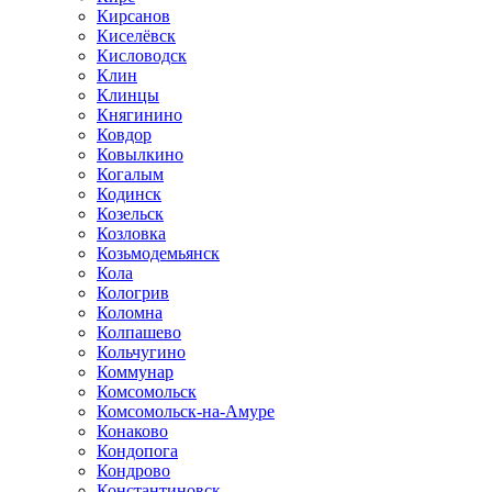
Кирсанов
Киселёвск
Кисловодск
Клин
Клинцы
Княгинино
Ковдор
Ковылкино
Когалым
Кодинск
Козельск
Козловка
Козьмодемьянск
Кола
Кологрив
Коломна
Колпашево
Кольчугино
Коммунар
Комсомольск
Комсомольск-на-Амуре
Конаково
Кондопога
Кондрово
Константиновск