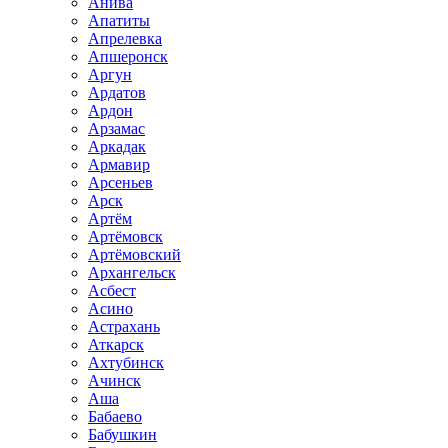
Анива
Апатиты
Апрелевка
Апшеронск
Аргун
Ардатов
Ардон
Арзамас
Аркадак
Армавир
Арсеньев
Арск
Артём
Артёмовск
Артёмовский
Архангельск
Асбест
Асино
Астрахань
Аткарск
Ахтубинск
Ачинск
Аша
Бабаево
Бабушкин