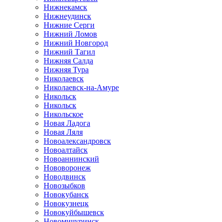
Нижнекамск
Нижнеудинск
Нижние Серги
Нижний Ломов
Нижний Новгород
Нижний Тагил
Нижняя Салда
Нижняя Тура
Николаевск
Николаевск-на-Амуре
Никольск
Никольск
Никольское
Новая Ладога
Новая Ляля
Новоалександровск
Новоалтайск
Новоаннинский
Нововоронеж
Новодвинск
Новозыбков
Новокубанск
Новокузнецк
Новокуйбышевск
Новомичуринск