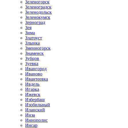
Зеленогорск
Зеленоградск
Зеленодольск
Зеленокумск
Зерноград
Зея
Зима
Златоуст
Злынка
Змеиногорск
Знаменск
Зубцов
Зуевка
Ивангород
Иваново
Ивантеевка
Ивдель
Игарка
Ижевск
Избербаш
Изобильный
Иланский
Инза
Иннополис
Инсар