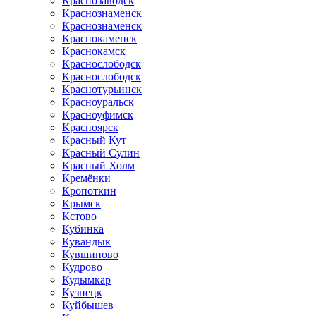
Краснозаводск
Краснознаменск
Краснознаменск
Краснокаменск
Краснокамск
Краснослободск
Краснослободск
Краснотурьинск
Красноуральск
Красноуфимск
Красноярск
Красный Кут
Красный Сулин
Красный Холм
Кремёнки
Кропоткин
Крымск
Кстово
Кубинка
Кувандык
Кувшиново
Кудрово
Кудымкар
Кузнецк
Куйбышев