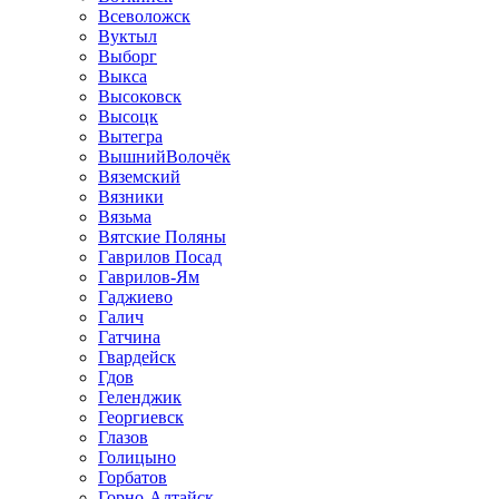
Всеволожск
Вуктыл
Выборг
Выкса
Высоковск
Высоцк
Вытегра
ВышнийВолочёк
Вяземский
Вязники
Вязьма
Вятские Поляны
Гаврилов Посад
Гаврилов-Ям
Гаджиево
Галич
Гатчина
Гвардейск
Гдов
Геленджик
Георгиевск
Глазов
Голицыно
Горбатов
Горно-Алтайск