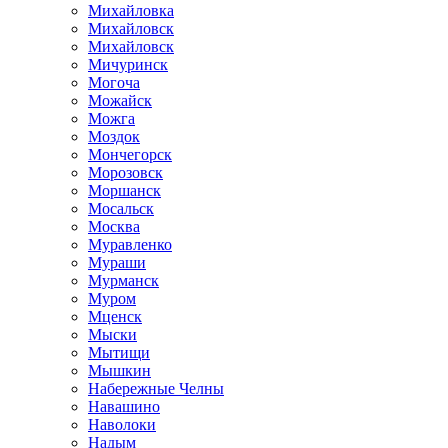
Михайловка
Михайловск
Михайловск
Мичуринск
Могоча
Можайск
Можга
Моздок
Мончегорск
Морозовск
Моршанск
Мосальск
Москва
Муравленко
Мураши
Мурманск
Муром
Мценск
Мыски
Мытищи
Мышкин
Набережные Челны
Навашино
Наволоки
Надым