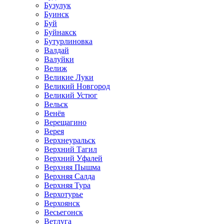
Бузулук
Буинск
Буй
Буйнакск
Бутурлиновка
Валдай
Валуйки
Велиж
Великие Луки
Великий Новгород
Великий Устюг
Вельск
Венёв
Верещагино
Верея
Верхнеуральск
Верхний Тагил
Верхний Уфалей
Верхняя Пышма
Верхняя Салда
Верхняя Тура
Верхотурье
Верхоянск
Весьегонск
Ветлуга