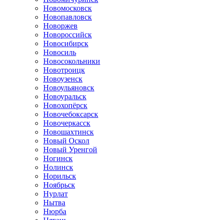
Новомосковск
Новопавловск
Новоржев
Новороссийск
Новосибирск
Новосиль
Новосокольники
Новотроицк
Новоузенск
Новоульяновск
Новоуральск
Новохопёрск
Новочебоксарск
Новочеркасск
Новошахтинск
Новый Оскол
Новый Уренгой
Ногинск
Нолинск
Норильск
Ноябрьск
Нурлат
Нытва
Нюрба