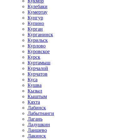
Кукмор
Кулебаки
Кумертау
Кунгур
Купино
Курган
Курганинск
Курильск
Курлово
Куровское
Курск
Куртамыш
Курчалой
Курчатов
Куса
Кушва
Кызыл
Кыштым
Кяхта
Лабинск
Лабытнанги
Лагань
Ладушкин
Лаишево
Лакинск