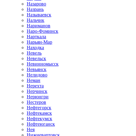
Назарово
Назрань
Называевск
Нальчик
Нариманов
Наро-Фоминск
Нарткала
Нарьян-Мар
Находка
Невель
Невельск
Невинномысск
Невьянск
Нелидово
Неман
Нерехта
Нерчинск
Нерюнгри
Нестеров
Нефтегорск
Нефтекамск
Нефтекумск
Нефтеюганск
Нея
Нижневартовск