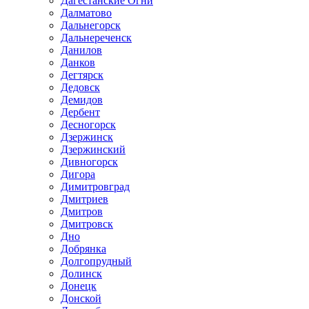
Дагестанские Огни
Далматово
Дальнегорск
Дальнереченск
Данилов
Данков
Дегтярск
Дедовск
Демидов
Дербент
Десногорск
Дзержинск
Дзержинский
Дивногорск
Дигора
Димитровград
Дмитриев
Дмитров
Дмитровск
Дно
Добрянка
Долгопрудный
Долинск
Донецк
Донской