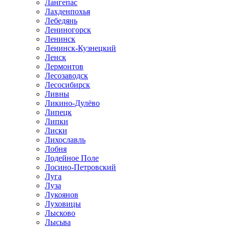
Лангепас
Лахденпохья
Лебедянь
Лениногорск
Ленинск
Ленинск-Кузнецкий
Ленск
Лермонтов
Лесозаводск
Лесосибирск
Ливны
Ликино-Дулёво
Липецк
Липки
Лиски
Лихославль
Лобня
Лодейное Поле
Лосино-Петровский
Луга
Луза
Лукоянов
Луховицы
Лысково
Лысьва