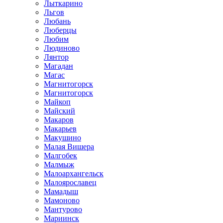
Лыткарино
Льгов
Любань
Люберцы
Любим
Людиново
Лянтор
Магадан
Магас
Магнитогорск
Магнитогорск
Майкоп
Майский
Макаров
Макарьев
Макушино
Малая Вишера
Малгобек
Малмыж
Малоархангельск
Малоярославец
Мамадыш
Мамоново
Мантурово
Мариинск