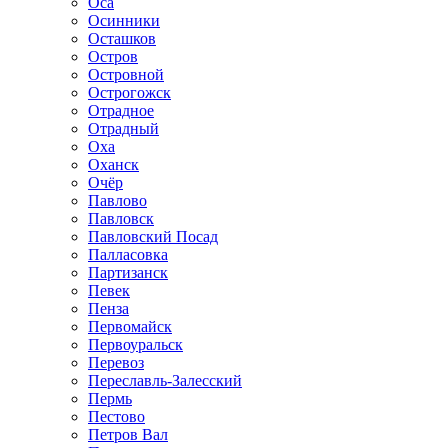
Оса
Осинники
Осташков
Остров
Островной
Острогожск
Отрадное
Отрадный
Оха
Оханск
Очёр
Павлово
Павловск
Павловский Посад
Палласовка
Партизанск
Певек
Пенза
Первомайск
Первоуральск
Перевоз
Переславль-Залесский
Пермь
Пестово
Петров Вал