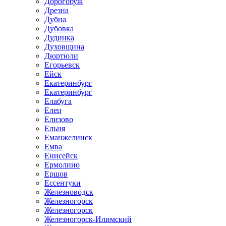
Дорогобуж
Дрезна
Дубна
Дубовка
Дудинка
Духовщина
Дюртюли
Егорьевск
Ейск
Екатеринбург
Екатеринбург
Елабуга
Елец
Елизово
Ельня
Еманжелинск
Емва
Енисейск
Ермолино
Ершов
Ессентуки
Железноводск
Железногорск
Железногорск
Железногорск-Илимский