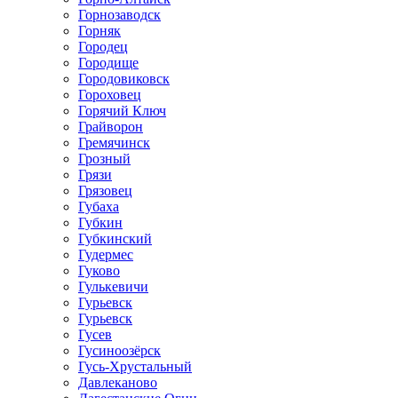
Горнозаводск
Горняк
Городец
Городище
Городовиковск
Гороховец
Горячий Ключ
Грайворон
Гремячинск
Грозный
Грязи
Грязовец
Губаха
Губкин
Губкинский
Гудермес
Гуково
Гулькевичи
Гурьевск
Гурьевск
Гусев
Гусиноозёрск
Гусь-Хрустальный
Давлеканово