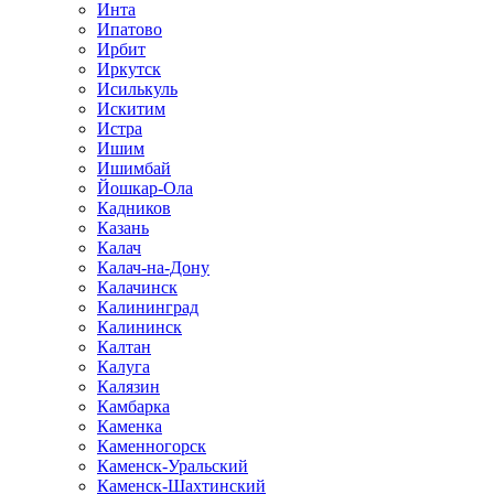
Инта
Ипатово
Ирбит
Иркутск
Исилькуль
Искитим
Истра
Ишим
Ишимбай
Йошкар-Ола
Кадников
Казань
Калач
Калач-на-Дону
Калачинск
Калининград
Калининск
Калтан
Калуга
Калязин
Камбарка
Каменка
Каменногорск
Каменск-Уральский
Каменск-Шахтинский