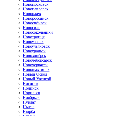
Новомосковск
Новопавловск
Новоржев
Новороссийск
Новосибирск
Новосиль
Новосокольники
Новотроицк
Новоузенск
Новоульяновск
Новоуральск
Новохопёрск
Новочебоксарск
Новочеркасск
Новошахтинск
Новый Оскол
Новый Уренгой
Ногинск
Нолинск
Норильск
Ноябрьск
Нурлат
Нытва
Нюрба