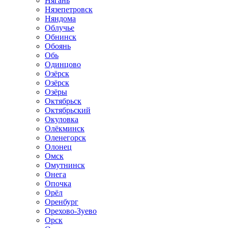
Нягань
Нязепетровск
Няндома
Облучье
Обнинск
Обоянь
Обь
Одинцово
Озёрск
Озёрск
Озёры
Октябрьск
Октябрьский
Окуловка
Олёкминск
Оленегорск
Олонец
Омск
Омутнинск
Онега
Опочка
Орёл
Оренбург
Орехово-Зуево
Орск