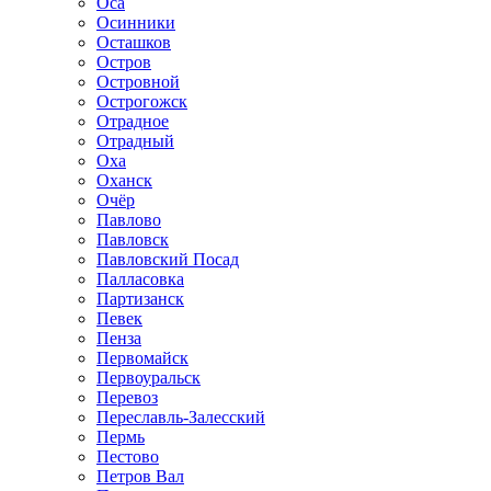
Оса
Осинники
Осташков
Остров
Островной
Острогожск
Отрадное
Отрадный
Оха
Оханск
Очёр
Павлово
Павловск
Павловский Посад
Палласовка
Партизанск
Певек
Пенза
Первомайск
Первоуральск
Перевоз
Переславль-Залесский
Пермь
Пестово
Петров Вал