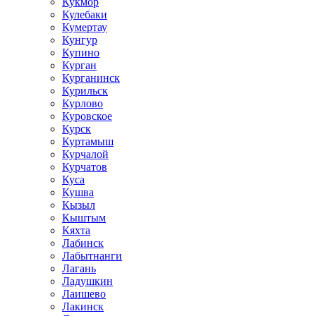
Кукмор
Кулебаки
Кумертау
Кунгур
Купино
Курган
Курганинск
Курильск
Курлово
Куровское
Курск
Куртамыш
Курчалой
Курчатов
Куса
Кушва
Кызыл
Кыштым
Кяхта
Лабинск
Лабытнанги
Лагань
Ладушкин
Лаишево
Лакинск