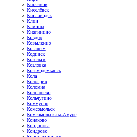
Кирсанов
Киселёвск
Кисловодск
Клин
Клинцы
Княгинино
Ковдор
Ковылкино
Когалым
Кодинск
Козельск
Козловка
Козьмодемьянск
Кола
Кологрив
Коломна
Колпашево
Кольчугино
Коммунар
Комсомольск
Комсомольск-на-Амуре
Конаково
Кондопога
Кондрово
Константиновск