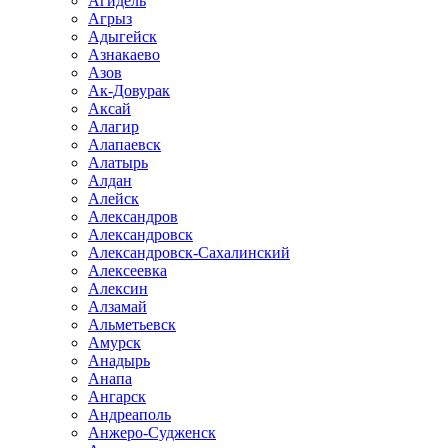
Агидель
Агрыз
Адыгейск
Азнакаево
Азов
Ак-Довурак
Аксай
Алагир
Алапаевск
Алатырь
Алдан
Алейск
Александров
Александровск
Александровск-Сахалинский
Алексеевка
Алексин
Алзамай
Альметьевск
Амурск
Анадырь
Анапа
Ангарск
Андреаполь
Анжеро-Судженск