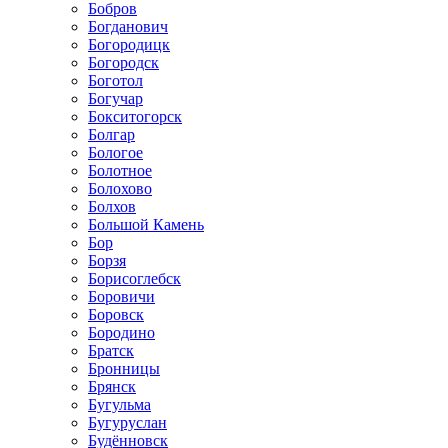
Бобров
Богданович
Богородицк
Богородск
Боготол
Богучар
Бокситогорск
Болгар
Бологое
Болотное
Болохово
Болхов
Большой Камень
Бор
Борзя
Борисоглебск
Боровичи
Боровск
Бородино
Братск
Бронницы
Брянск
Бугульма
Бугуруслан
Будённовск