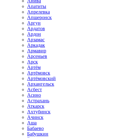
Анива
Апатиты
Апрелевка
Апшеронск
Аргун
Ардатов
Ардон
Арзамас
Аркадак
Армавир
Арсеньев
Арск
Артём
Артёмовск
Артёмовский
Архангельск
Асбест
Асино
Астрахань
Аткарск
Ахтубинск
Ачинск
Аша
Бабаево
Бабушкин