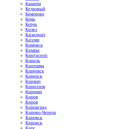
Кашира
Кедровый
Кемерово
Кемь
Керчь
Кизел
Кизилюрт
Кизляр
Кимовск
Кимры
Кингисепп
Кинель
Кинешма
Киреевск
Киренск
Киржач
Кириллов
Кириши
Киров
Киров
Кировград
Кирово-Чепецк
Кировск
Кировск
Кирс