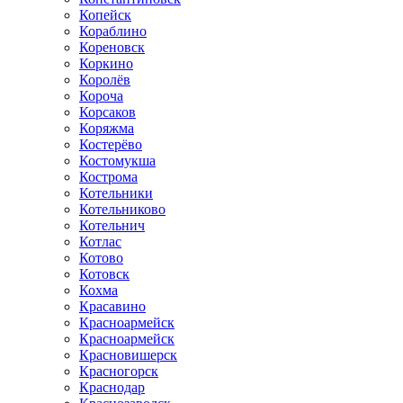
Копейск
Кораблино
Кореновск
Коркино
Королёв
Короча
Корсаков
Коряжма
Костерёво
Костомукша
Кострома
Котельники
Котельниково
Котельнич
Котлас
Котово
Котовск
Кохма
Красавино
Красноармейск
Красноармейск
Красновишерск
Красногорск
Краснодар