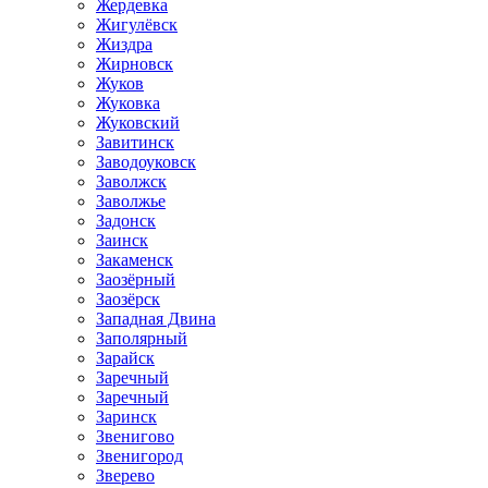
Жердевка
Жигулёвск
Жиздра
Жирновск
Жуков
Жуковка
Жуковский
Завитинск
Заводоуковск
Заволжск
Заволжье
Задонск
Заинск
Закаменск
Заозёрный
Заозёрск
Западная Двина
Заполярный
Зарайск
Заречный
Заречный
Заринск
Звенигово
Звенигород
Зверево