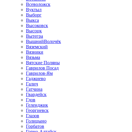
Всеволожск
Вуктыл
Выборг
Выкса
Высоковск
Высоцк
Вытегра
ВышнийВолочёк
Вяземский
Вязники
Вязьма
Вятские Поляны
Гаврилов Посад
Гаврилов-Ям
Гаджиево
Галич
Гатчина
Гвардейск
Гдов
Геленджик
Георгиевск
Глазов
Голицыно
Горбатов
Горно-Алтайск