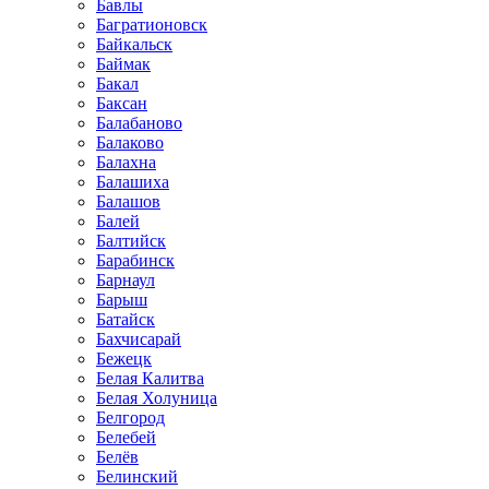
Бавлы
Багратионовск
Байкальск
Баймак
Бакал
Баксан
Балабаново
Балаково
Балахна
Балашиха
Балашов
Балей
Балтийск
Барабинск
Барнаул
Барыш
Батайск
Бахчисарай
Бежецк
Белая Калитва
Белая Холуница
Белгород
Белебей
Белёв
Белинский