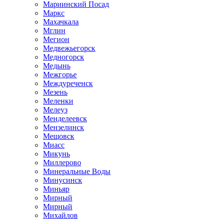
Мариинский Посад
Маркс
Махачкала
Мглин
Мегион
Медвежьегорск
Медногорск
Медынь
Межгорье
Междуреченск
Мезень
Меленки
Мелеуз
Менделеевск
Мензелинск
Мещовск
Миасс
Микунь
Миллерово
Минеральные Воды
Минусинск
Миньяр
Мирный
Мирный
Михайлов