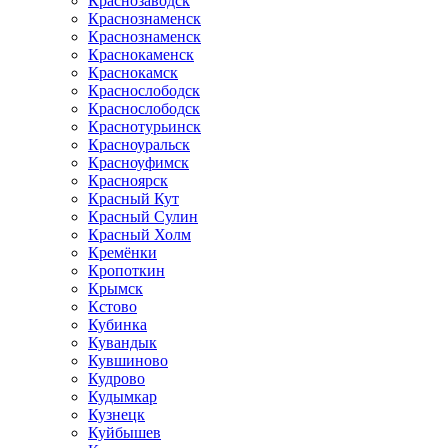
Краснозаводск
Краснознаменск
Краснознаменск
Краснокаменск
Краснокамск
Краснослободск
Краснослободск
Краснотурьинск
Красноуральск
Красноуфимск
Красноярск
Красный Кут
Красный Сулин
Красный Холм
Кремёнки
Кропоткин
Крымск
Кстово
Кубинка
Кувандык
Кувшиново
Кудрово
Кудымкар
Кузнецк
Куйбышев