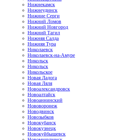
Нижнекамск
Нижнеудинск
Нижние Серги
Нижний Ломов
Нижний Новгород
Нижний Тагил
Нижняя Салда
Нижняя Тура
Николаевск
Николаевск-на-Амуре
Никольск
Никольск
Никольское
Новая Ладога
Новая Ляля
Новоалександровск
Новоалтайск
Новоаннинский
Нововоронеж
Новодвинск
Новозыбков
Новокубанск
Новокузнецк
Новокуйбышевск
Новомичуринск