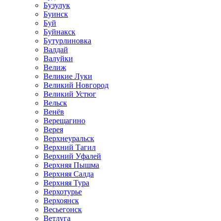
Бузулук
Буинск
Буй
Буйнакск
Бутурлиновка
Валдай
Валуйки
Велиж
Великие Луки
Великий Новгород
Великий Устюг
Вельск
Венёв
Верещагино
Верея
Верхнеуральск
Верхний Тагил
Верхний Уфалей
Верхняя Пышма
Верхняя Салда
Верхняя Тура
Верхотурье
Верхоянск
Весьегонск
Ветлуга