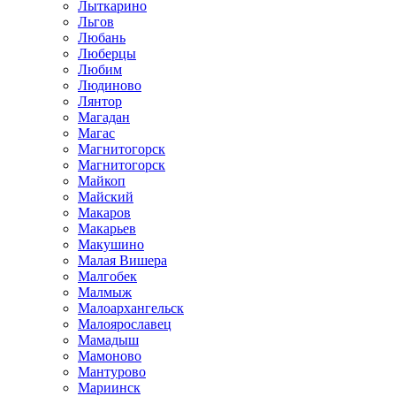
Лыткарино
Льгов
Любань
Люберцы
Любим
Людиново
Лянтор
Магадан
Магас
Магнитогорск
Магнитогорск
Майкоп
Майский
Макаров
Макарьев
Макушино
Малая Вишера
Малгобек
Малмыж
Малоархангельск
Малоярославец
Мамадыш
Мамоново
Мантурово
Мариинск