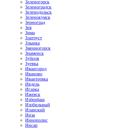
Зеленогорск
Зеленоградск
Зеленодольск
Зеленокумск
Зерноград
Зея
Зима
Златоуст
Злынка
Змеиногорск
Знаменск
Зубцов
Зуевка
Ивангород
Иваново
Ивантеевка
Ивдель
Игарка
Ижевск
Избербаш
Изобильный
Иланский
Инза
Иннополис
Инсар