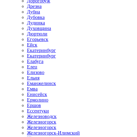
Дорогобуж
Дрезна
Дубна
Дубовка
Дудинка
Духовщина
Дюртюли
Егорьевск
Ейск
Екатеринбург
Екатеринбург
Елабуга
Елец
Елизово
Ельня
Еманжелинск
Емва
Енисейск
Ермолино
Ершов
Ессентуки
Железноводск
Железногорск
Железногорск
Железногорск-Илимский