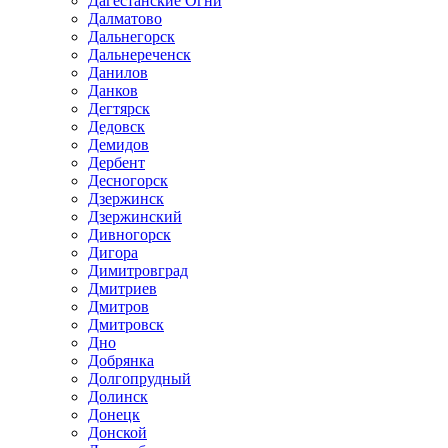
Дагестанские Огни
Далматово
Дальнегорск
Дальнереченск
Данилов
Данков
Дегтярск
Дедовск
Демидов
Дербент
Десногорск
Дзержинск
Дзержинский
Дивногорск
Дигора
Димитровград
Дмитриев
Дмитров
Дмитровск
Дно
Добрянка
Долгопрудный
Долинск
Донецк
Донской