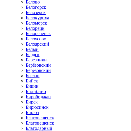
Белово
Белогорск
Белозерск
Белокуриха
Беломорск
Белорецк
Белореченск
Белоусово
Белоярский
Белый
Бердск
Березники
Берёзовский
Берёзовский
Беслан
Бийск
Бикин
Билибино
Биробиджан
Бирск
Бирюсинск
Бирюч
Благовещенск
Благовещенск
Благодарный