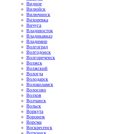
Видное
Вилюйск
Вилючинск
Вихоревка
Вичуга
Владивосток
Владикавказ
Владимир
Волгоград
Волгодонск
Волгореченск
Волжск
Волжский
Вологда
Володарск
Волоколамск
Волосово
Волхов
Волчанск
Вольск
Воркута
Воронеж
Ворсма
Воскресенск
Воткинск