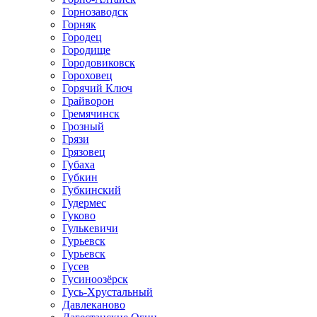
Горнозаводск
Горняк
Городец
Городище
Городовиковск
Гороховец
Горячий Ключ
Грайворон
Гремячинск
Грозный
Грязи
Грязовец
Губаха
Губкин
Губкинский
Гудермес
Гуково
Гулькевичи
Гурьевск
Гурьевск
Гусев
Гусиноозёрск
Гусь-Хрустальный
Давлеканово