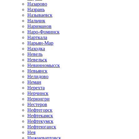
Назарово
Назрань
Называевск
Нальчик
Нариманов
Наро-Фоминск
Нарткала
Нарьян-Мар
Находка
Невель
Невельск
Невинномысск
Невьянск
Нелидово
Неман
Нерехта
Нерчинск
Нерюнгри
Нестеров
Нефтегорск
Нефтекамск
Нефтекумск
Нефтеюганск
Нея
Нижневартовск