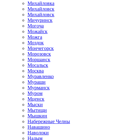
Михайловка
Михайловск
Михайловск
Мичуринск
Могоча
Можайск
Можга
Моздок
Мончегорск
Морозовск
Моршанск
Мосальск
Москва
Муравленко
Мураши
Мурманск
Муром
Мценск
Мыски
Мытищи
Мышкин
Набережные Челны
Навашино
Наволоки
Надым