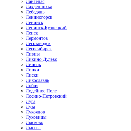
Лангепас
Лахденпохья
Лебедянь
Лениногорск
Ленинск
Ленинск-Кузнецкий
Ленск
Лермонтов
Лесозаводск
Лесосибирск
Ливны
Ликино-Дулёво
Липецк
Липки
Лиски
Лихославль
Лобня
Лодейное Поле
Лосино-Петровский
Луга
Луза
Лукоянов
Луховицы
Лысково
Лысьва