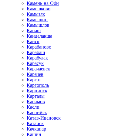
Камень-на-Оби
Камешково
Камызяк
Камышин
Камышлов
Канаш
Кандалакша
Канск
Карабаново
Карабаш
Карабулак
Карасук
Карачаевск
Карачев
Каргат
Каргополь
Карпинск
Карталы
Касимов
Касли
Каспийск
Катав-Ивановск
Катайск
Качканар
Кашин