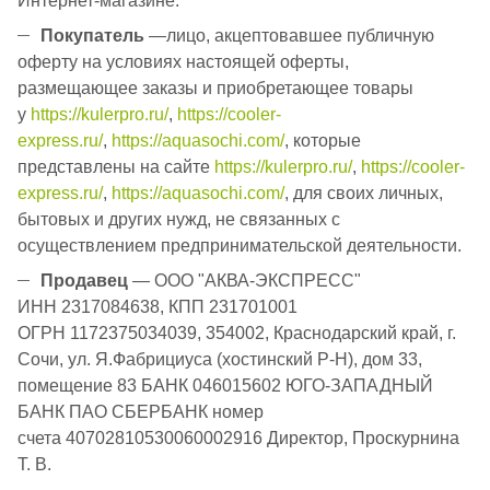
Интернет-магазине.
Покупатель
—лицо, акцептовавшее публичную
оферту на условиях настоящей оферты,
размещающее заказы и приобретающее товары
у
https://kulerpro.ru/
,
https://cooler-
express.ru/
,
https://aquasochi.com/
, которые
представлены на сайте
https://kulerpro.ru/
,
https://cooler-
express.ru/
,
https://aquasochi.com/
, для своих личных,
бытовых и других нужд, не связанных с
осуществлением предпринимательской деятельности.
Продавец
— ООО "АКВА-ЭКСПРЕСС"
ИНН 2317084638, КПП 231701001
ОГРН 1172375034039, 354002, Краснодарский край, г.
Сочи, ул. Я.Фабрициуса (хостинский Р-Н), дом 33,
помещение 83 БАНК 046015602 ЮГО-ЗАПАДНЫЙ
БАНК ПАО СБЕРБАНК номер
счета 40702810530060002916 Директор, Проскурнина
Т. В.