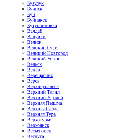
Бузулук
Буинск
Буй
Буйнакск
Бутурлиновка
Валдай
Валуйки
Велиж
Великие Луки
Великий Новгород
Великий Устюг
Вельск
Венёв
Верещагино
Верея
Верхнеуральск
Верхний Тагил
Верхний Уфалей
Верхняя Пышма
Верхняя Салда
Верхняя Тура
Верхотурье
Верхоянск
Весьегонск
Ветлуга