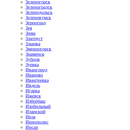
Зеленогорск
Зеленоградск
Зеленодольск
Зеленокумск
Зерноград
Зея
Зима
Златоуст
Злынка
Змеиногорск
Знаменск
Зубцов
Зуевка
Ивангород
Иваново
Ивантеевка
Ивдель
Игарка
Ижевск
Избербаш
Изобильный
Иланский
Инза
Иннополис
Инсар