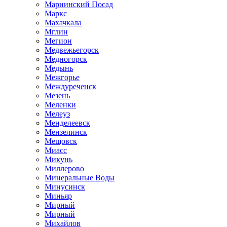
Мариинский Посад
Маркс
Махачкала
Мглин
Мегион
Медвежьегорск
Медногорск
Медынь
Межгорье
Междуреченск
Мезень
Меленки
Мелеуз
Менделеевск
Мензелинск
Мещовск
Миасс
Микунь
Миллерово
Минеральные Воды
Минусинск
Миньяр
Мирный
Мирный
Михайлов