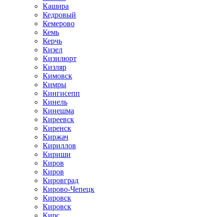
Кашира
Кедровый
Кемерово
Кемь
Керчь
Кизел
Кизилюрт
Кизляр
Кимовск
Кимры
Кингисепп
Кинель
Кинешма
Киреевск
Киренск
Киржач
Кириллов
Кириши
Киров
Киров
Кировград
Кирово-Чепецк
Кировск
Кировск
Кирс