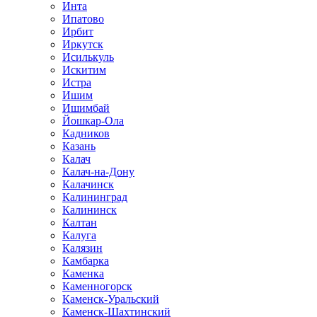
Инта
Ипатово
Ирбит
Иркутск
Исилькуль
Искитим
Истра
Ишим
Ишимбай
Йошкар-Ола
Кадников
Казань
Калач
Калач-на-Дону
Калачинск
Калининград
Калининск
Калтан
Калуга
Калязин
Камбарка
Каменка
Каменногорск
Каменск-Уральский
Каменск-Шахтинский