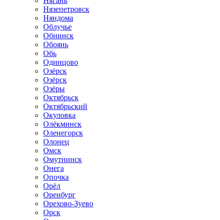
Нягань
Нязепетровск
Няндома
Облучье
Обнинск
Обоянь
Обь
Одинцово
Озёрск
Озёрск
Озёры
Октябрьск
Октябрьский
Окуловка
Олёкминск
Оленегорск
Олонец
Омск
Омутнинск
Онега
Опочка
Орёл
Оренбург
Орехово-Зуево
Орск