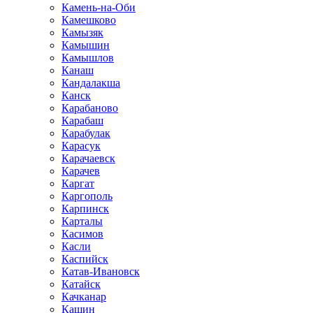
Камень-на-Оби
Камешково
Камызяк
Камышин
Камышлов
Канаш
Кандалакша
Канск
Карабаново
Карабаш
Карабулак
Карасук
Карачаевск
Карачев
Каргат
Каргополь
Карпинск
Карталы
Касимов
Касли
Каспийск
Катав-Ивановск
Катайск
Качканар
Кашин