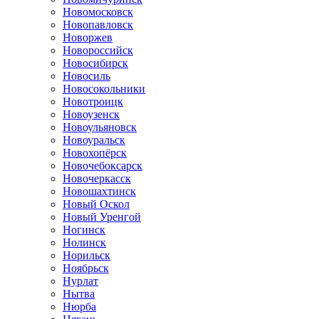
Новомосковск
Новопавловск
Новоржев
Новороссийск
Новосибирск
Новосиль
Новосокольники
Новотроицк
Новоузенск
Новоульяновск
Новоуральск
Новохопёрск
Новочебоксарск
Новочеркасск
Новошахтинск
Новый Оскол
Новый Уренгой
Ногинск
Нолинск
Норильск
Ноябрьск
Нурлат
Нытва
Нюрба