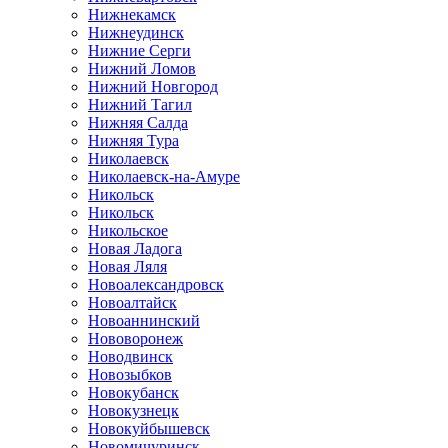
Нижнекамск
Нижнеудинск
Нижние Серги
Нижний Ломов
Нижний Новгород
Нижний Тагил
Нижняя Салда
Нижняя Тура
Николаевск
Николаевск-на-Амуре
Никольск
Никольск
Никольское
Новая Ладога
Новая Ляля
Новоалександровск
Новоалтайск
Новоаннинский
Нововоронеж
Новодвинск
Новозыбков
Новокубанск
Новокузнецк
Новокуйбышевск
Новомичуринск