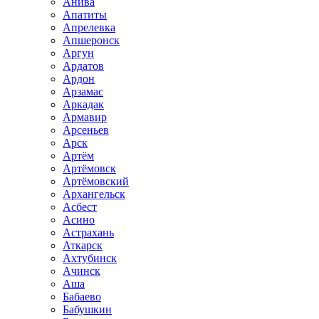
Анива
Апатиты
Апрелевка
Апшеронск
Аргун
Ардатов
Ардон
Арзамас
Аркадак
Армавир
Арсеньев
Арск
Артём
Артёмовск
Артёмовский
Архангельск
Асбест
Асино
Астрахань
Аткарск
Ахтубинск
Ачинск
Аша
Бабаево
Бабушкин