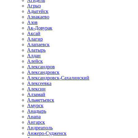
Агидель
Агрыз
Адыгейск
Азнакаево
Азов
Ак-Довурак
Аксай
Алагир
Алапаевск
Алатырь
Алдан
Алейск
Александров
Александровск
Александровск-Сахалинский
Алексеевка
Алексин
Алзамай
Альметьевск
Амурск
Анадырь
Анапа
Ангарск
Андреаполь
Анжеро-Судженск