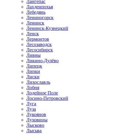
Лангепас
Лахденпохья
Лебедянь
Лениногорск
Ленинск
Ленинск-Кузнецкий
Ленск
Лермонтов
Лесозаводск
Лесосибирск
Ливны
Ликино-Дулёво
Липецк
Липки
Лиски
Лихославль
Лобня
Лодейное Поле
Лосино-Петровский
Луга
Луза
Лукоянов
Луховицы
Лысково
Лысьва