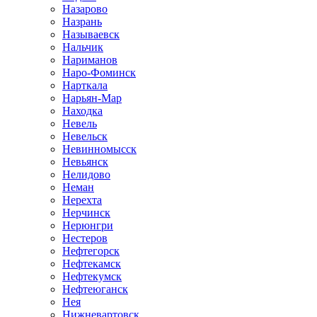
Назарово
Назрань
Называевск
Нальчик
Нариманов
Наро-Фоминск
Нарткала
Нарьян-Мар
Находка
Невель
Невельск
Невинномысск
Невьянск
Нелидово
Неман
Нерехта
Нерчинск
Нерюнгри
Нестеров
Нефтегорск
Нефтекамск
Нефтекумск
Нефтеюганск
Нея
Нижневартовск