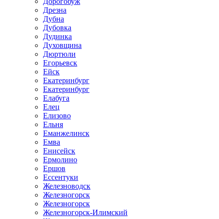
Дорогобуж
Дрезна
Дубна
Дубовка
Дудинка
Духовщина
Дюртюли
Егорьевск
Ейск
Екатеринбург
Екатеринбург
Елабуга
Елец
Елизово
Ельня
Еманжелинск
Емва
Енисейск
Ермолино
Ершов
Ессентуки
Железноводск
Железногорск
Железногорск
Железногорск-Илимский