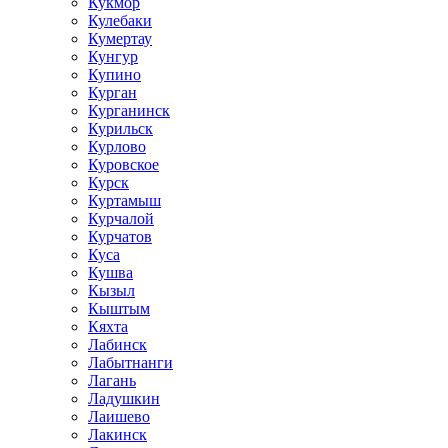
Кукмор
Кулебаки
Кумертау
Кунгур
Купино
Курган
Курганинск
Курильск
Курлово
Куровское
Курск
Куртамыш
Курчалой
Курчатов
Куса
Кушва
Кызыл
Кыштым
Кяхта
Лабинск
Лабытнанги
Лагань
Ладушкин
Лаишево
Лакинск