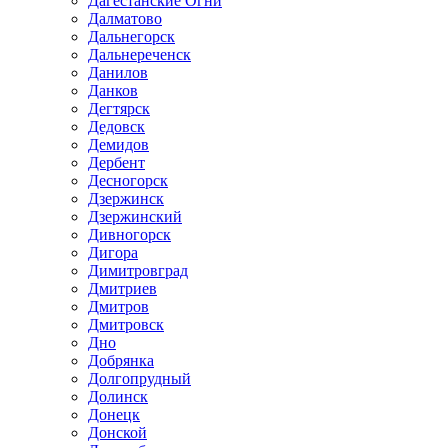
Дагестанские Огни
Далматово
Дальнегорск
Дальнереченск
Данилов
Данков
Дегтярск
Дедовск
Демидов
Дербент
Десногорск
Дзержинск
Дзержинский
Дивногорск
Дигора
Димитровград
Дмитриев
Дмитров
Дмитровск
Дно
Добрянка
Долгопрудный
Долинск
Донецк
Донской