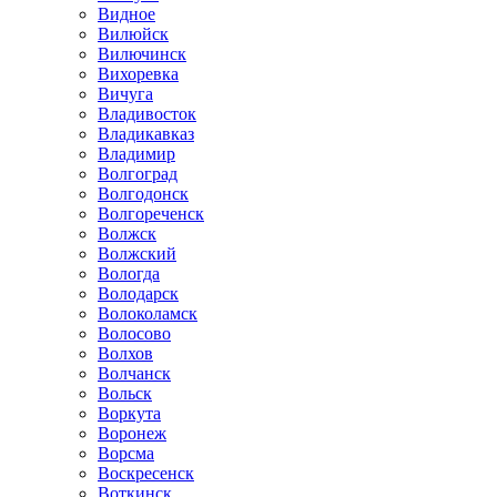
Видное
Вилюйск
Вилючинск
Вихоревка
Вичуга
Владивосток
Владикавказ
Владимир
Волгоград
Волгодонск
Волгореченск
Волжск
Волжский
Вологда
Володарск
Волоколамск
Волосово
Волхов
Волчанск
Вольск
Воркута
Воронеж
Ворсма
Воскресенск
Воткинск