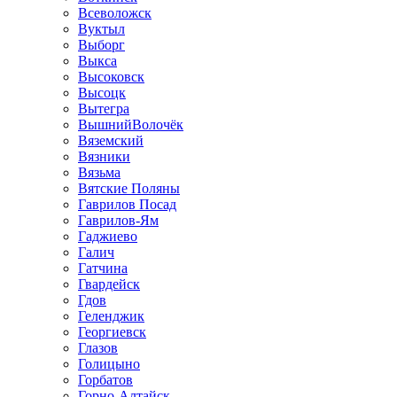
Всеволожск
Вуктыл
Выборг
Выкса
Высоковск
Высоцк
Вытегра
ВышнийВолочёк
Вяземский
Вязники
Вязьма
Вятские Поляны
Гаврилов Посад
Гаврилов-Ям
Гаджиево
Галич
Гатчина
Гвардейск
Гдов
Геленджик
Георгиевск
Глазов
Голицыно
Горбатов
Горно-Алтайск