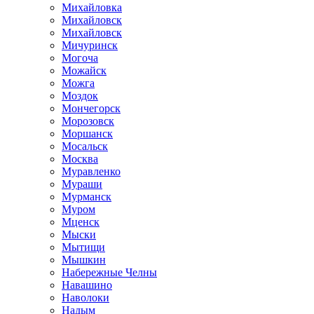
Михайловка
Михайловск
Михайловск
Мичуринск
Могоча
Можайск
Можга
Моздок
Мончегорск
Морозовск
Моршанск
Мосальск
Москва
Муравленко
Мураши
Мурманск
Муром
Мценск
Мыски
Мытищи
Мышкин
Набережные Челны
Навашино
Наволоки
Надым