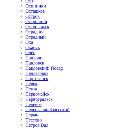
Оса
Осинники
Осташков
Остров
Островной
Острогожск
Отрадное
Отрадный
Оха
Оханск
Очёр
Павлово
Павловск
Павловский Посад
Палласовка
Партизанск
Певек
Пенза
Первомайск
Первоуральск
Перевоз
Переславль-Залесский
Пермь
Пестово
Петров Вал