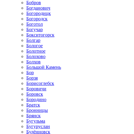
Бобров
Богданович
Богородицк
Богородск
Боготол
Богучар
Бокситогорск
Болгар
Бологое
Болотное
Болохово
Болхов
Большой Камень
Бор
Борзя
Борисоглебск
Боровичи
Боровск
Бородино
Братск
Бронницы
Брянск
Бугульма
Бугуруслан
Будённовск