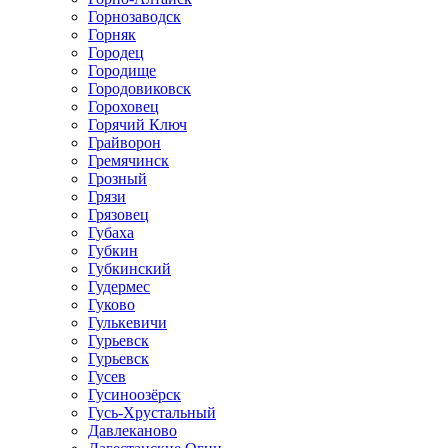
Горнозаводск
Горняк
Городец
Городище
Городовиковск
Гороховец
Горячий Ключ
Грайворон
Гремячинск
Грозный
Грязи
Грязовец
Губаха
Губкин
Губкинский
Гудермес
Гуково
Гулькевичи
Гурьевск
Гурьевск
Гусев
Гусиноозёрск
Гусь-Хрустальный
Давлеканово