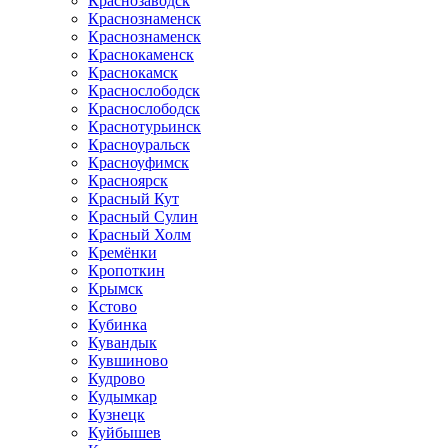
Краснозаводск
Краснознаменск
Краснознаменск
Краснокаменск
Краснокамск
Краснослободск
Краснослободск
Краснотурьинск
Красноуральск
Красноуфимск
Красноярск
Красный Кут
Красный Сулин
Красный Холм
Кремёнки
Кропоткин
Крымск
Кстово
Кубинка
Кувандык
Кувшиново
Кудрово
Кудымкар
Кузнецк
Куйбышев