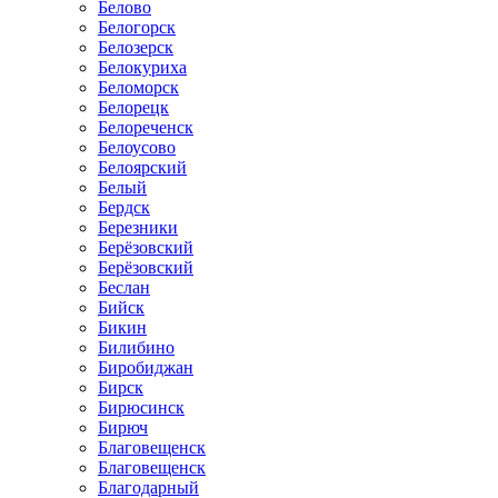
Белово
Белогорск
Белозерск
Белокуриха
Беломорск
Белорецк
Белореченск
Белоусово
Белоярский
Белый
Бердск
Березники
Берёзовский
Берёзовский
Беслан
Бийск
Бикин
Билибино
Биробиджан
Бирск
Бирюсинск
Бирюч
Благовещенск
Благовещенск
Благодарный