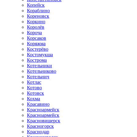
Копейск
Кораблино
Кореновск
Коркино
Королёв
Короча
Корсаков
Коряжма
Костерёво
Костомукша
Кострома
Котельники
Котельниково
Котельнич
Котлас
Котово
Котовск
Кохма
Красавино
Красноармейск
Красноармейск
Красновишерск
Красногорск
Краснодар