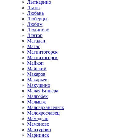
Лыткарино
Льгов
Любань
Люберцы
Любим
Людиново
Лянтор
Магадан
Магас
Магнитогорск
Магнитогорск
Майкоп
Майский
Макаров
Макарьев
Макушино
Малая Вишера
Малгобек
Малмыж
Малоархангельск
Малоярославец
Мамадыш
Мамоново
Мантурово
Мариинск