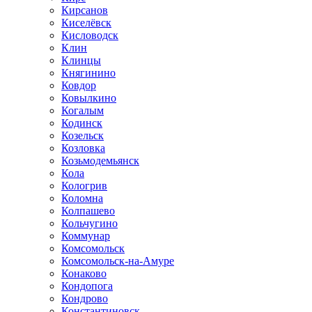
Кирсанов
Киселёвск
Кисловодск
Клин
Клинцы
Княгинино
Ковдор
Ковылкино
Когалым
Кодинск
Козельск
Козловка
Козьмодемьянск
Кола
Кологрив
Коломна
Колпашево
Кольчугино
Коммунар
Комсомольск
Комсомольск-на-Амуре
Конаково
Кондопога
Кондрово
Константиновск