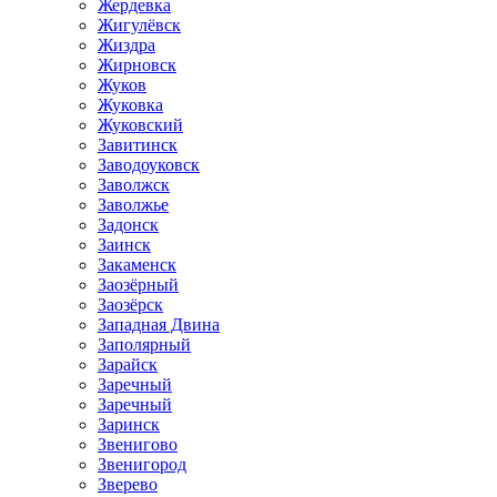
Жердевка
Жигулёвск
Жиздра
Жирновск
Жуков
Жуковка
Жуковский
Завитинск
Заводоуковск
Заволжск
Заволжье
Задонск
Заинск
Закаменск
Заозёрный
Заозёрск
Западная Двина
Заполярный
Зарайск
Заречный
Заречный
Заринск
Звенигово
Звенигород
Зверево