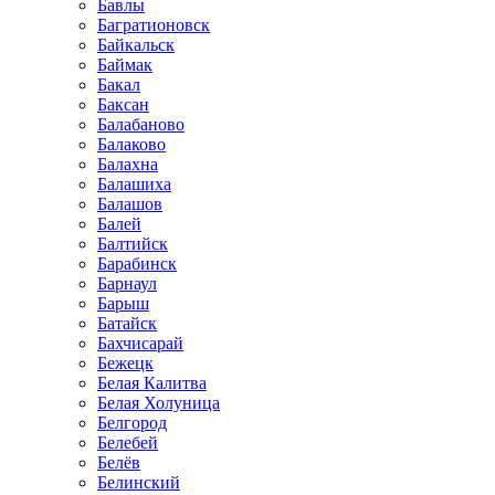
Бавлы
Багратионовск
Байкальск
Баймак
Бакал
Баксан
Балабаново
Балаково
Балахна
Балашиха
Балашов
Балей
Балтийск
Барабинск
Барнаул
Барыш
Батайск
Бахчисарай
Бежецк
Белая Калитва
Белая Холуница
Белгород
Белебей
Белёв
Белинский